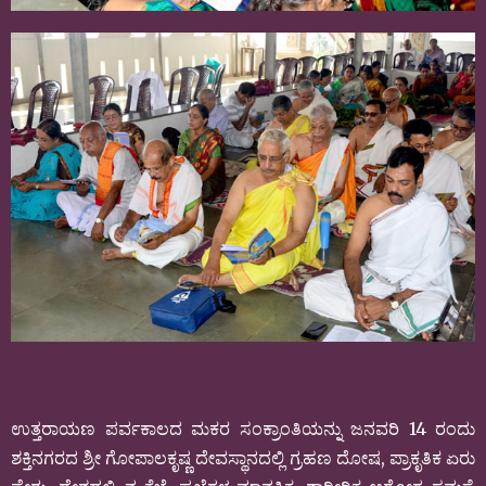
ಉತ್ತರಾಯಣ ಪರ್ವಕಾಲದ ಮಕರ ಸಂಕ್ರಾಂತಿಯನ್ನು ಜನವರಿ 14 ರಂದು
ಶಕ್ತಿನಗರದ ಶ್ರೀ ಗೋಪಾಲಕೃಷ್ಣ ದೇವಸ್ಥಾನದಲ್ಲಿ ಗ್ರಹಣ ದೋಷ, ಪ್ರಾಕೃತಿಕ ಏರು