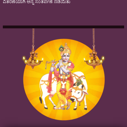
ವಿತರಣೆಯಾಗಿ ಅನ್ನ ಸಂತರ್ಪಣೆ ನಡೆಯಿತು