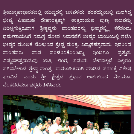
ಶ್ರೀಮನ್ಮಹಾಭಾರತದಲ್ಲಿ ಯುದ್ಧದಲ್ಲಿ ಬಸವಳಿದು ಶರಶಯೈಯಲ್ಲಿ ಮಲಗಿದ್ದ
ಭೀಷ್ಮ ಪಿತಾಮಹ ದೇಹಾಂತ್ಯಕ್ಕಾಗಿ ಉತ್ತರಾಯಣ ಪುಣ್ಯ ಕಾಲವನ್ನು
ನಿರೀಕ್ಷಿಸುತ್ತಿರುವಾಗ ಶ್ರೀಕೃಷ್ಣನು ಪಾಂಡವರನ್ನು ಭೀಷ್ಮರಲ್ಲ್ಲಿ ಕರೆತಂದು
ಧರ್ಮರಾಯನಿಗೆ ಸಮಸ್ತ ದೋಷ ನಿವಾರಣೆಗೆ ಭೀಷ್ಮರ ಬಾಯಿಯಲ್ಲಿ ನಲೆಸಿ
ಭೀಷ್ಮರ ಮೂಲಕ ಬೋಧಿಸಿದ ಶ್ರೇಷ್ಟ ಮಂತ್ರ. ವಿಷ್ಣುಸಹಸ್ರನಾಮ. ಇದರಿಂದ
ಪಾಂಡವರು ಪಾಪ ಪರಿಹರಿಸಿಕೊಂಡಿದ್ದು ಇಂದಿಗೂ ಪ್ರಸ್ತುತ.
ವಿಷ್ಣುಸಹಸ್ರನಾಮವು ಜಾತಿ, ಲಿಂಗ, ಸಮಯ ಬೇದವಿಲ್ಲದೆ ಎಲ್ಲರೂ
ಪಠಿಸಬೇಕಾದ ಶ್ರೇಷ್ಠ ಮಂತ್ರ. ಸಾಮೂಹಿಕವಾಗಿ ಮಾಡಿದ ಪಠಣಕ್ಕೆ ವಿಶೇಷ
ಫಲವಿದೆ. ಎಂದು ಶ್ರೀ ಕ್ಷೇತ್ರದ ಪ್ರಧಾನ ಅರ್ಚಕರಾದ ಮೇ.ಮೂ.
ವೆಂಕಟರಮಣ ಭಟ್ಟರು ತಿಳಿಸಿದರು.