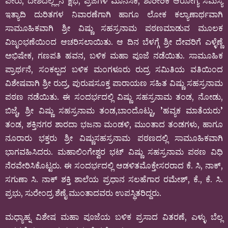
ಪೇರು, ದೇಶದಲ್ಲ್ಲಿನ ಕ್ಷೆಭೆ, ಪ್ರಜೆಗಳ ಮಾನಸಿಕ, ಶಾರೀರಿಕ ಆರೋಗ್ಯ ಸಮಸ್ಯೆ
ಇತ್ಯಾದಿ ದುರಿತಗಳ ನಿವಾರಣೆಗಾಗಿ ಹಾಗೂ ಲೋಕ ಕಲ್ಯಾಣಾರ್ಥವಾಗಿ
ಸಾಮೂಹಿಕವಾಗಿ ಶ್ರೀ ವಿಷ್ಣು ಸಹಸ್ರನಾಮ ಪಠಣಮಾಡುವ ಮೂಲಕ
ವಿಜೃಂಭಣೆಯಿಂದ ಆಚರಿಸಲಾಯಿತು. ಆ ದಿನ ಬೆಳಗ್ಗೆ ಶ್ರೀ ದೇವರಿಗೆ ಎಳ್ಳೆಣ್ಣೆ
ಅಭಿಷೇಕ, ಗಣಪತಿ ಹವನ, ಬಳಿಕ ಮಹಾ ಪೂಜೆ ನಡೆಯಿತು. ಸಾಮೂಹಿಕ
ಪ್ರಾರ್ಥನೆ, ಸಂಕಲ್ಪದ ಬಳಿಕ ಮಂಗಳೂರು ರುದ್ರ ಸಮಿತಿಯ ವತಿಯಿಂದ
ವಿಶೇಷವಾಗಿ ಶ್ರೀ ರುದ್ರ, ಪುರುಷಸೂಕ್ತ ಪಾರಾಯಣ ಸಹಿತ ವಿಷ್ಣು ಸಹಸ್ರನಾಮ
ಪಠಣ ನಡೆಯಿತು. ಈ ಸಂದರ್ಭದಲ್ಲಿ ವಿಷ್ಣು ಸಹಸ್ರನಾಮ ತಂಡ, ನೋಡು,
ಬಿಜೈ, ಶ್ರೀ ವಿಷ್ಣು ಸಹಸ್ರನಾಮ ತಂಡ,ಬಾಂದೊಟ್ಟು, ’ಹವ್ಯಕ ಮಾತೆಯರು’
ತಂಡ, ಶಕ್ತಿನಗರ ಶಾರದಾ ಭಜನಾ ಮಂಡಳಿ, ಮುಂತಾದ ತಂಡಗಳು, ಹಾಗೂ
ನೂರಾರು ಭಕ್ತರು ಶ್ರೀ ವಿಷ್ಣುಸಹಸ್ರನಾಮ ಪಠಣದಲ್ಲಿ ಸಾಮೂಹಿಕವಾಗಿ
ಭಾಗವಹಿಸಿದರು. ಮಹಾಲಿಂಗೇಶ್ವರ ಭಟ್ ವಿಷ್ಣು ಸಹಸ್ರನಾಮ ಪಠಣ ವಿಧಿ
ನೆರವೇರಿಸಿಕೊಟ್ಟರು. ಈ ಸಂದರ್ಭದಲ್ಲಿ ಆಡಳಿತಮೊಕ್ತೇಸರರಾದ ಕೆ. ಸಿ, ನಾಕ್,
ಸಗುಣಾ ಸಿ. ನಾಕ್ ಶಕ್ತಿ ಶಾಲೆಯ ಪ್ರಧಾನ ಸಲಹೆಗಾರ ರಮೇಶ್, ಕೆ., ಕೆ. ಸಿ.
ಪ್ರಭು, ಸುರೇಂದ್ರ ಶೆಣೈ ಮುಂತಾದವರು ಉಪಸ್ಥಿತರಿದ್ದರು.
ಮಧ್ಯಾಹ್ನ ವಿಶೇಷ ಮಹಾ ಪೂಜೆಯ ಬಳಿಕ ಪ್ರಸಾದ ವಿತರಣೆ, ಎಳ್ಳು ಬೆಲ್ಲ