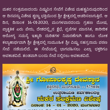
ಮಕರ ಸಂಕ್ರಮಣದಂದು ವಿಷ್ಣುವಿನ ಸೇವೆಗೆ ವಿಶೇಷ ಮಹತ್ವವಿರುವುದರಿಂದ
ಆ ದಿನವನ್ನು ವಿಶೇಷ ಶೃದ್ಧಾ ಭಕ್ತಿಯಿಂದ ಶ್ರೀ ಕ್ಷೇತ್ರದಲ್ಲಿ ಆಚರಿಸಲಾಗುತ್ತಿದೆ. ಆ
ದಿನ, ದಿನಾಂಕ 14-01-2020, ಮಂಗಳವಾರದಂದು ಗ್ರಹಣ ದೋಷ,
ಪ್ರಾಕೃತಿಕ ಏರು ಪೇರು, ದೇಶದಲ್ಲ್ಲಿನ ಕ್ಷೆಭೆ, ಪ್ರಜೆಗಳ ಮಾನಸಿಕ, ಶಾರೀರಿಕ
ಆರೋಗ್ಯ ಸಮಸ್ಯೆ ಇತ್ಯಾದಿ ದುರಿತಗಳ ನಿವಾರಣೆಗಾಗಿ ಹಾಗೂ ಲೋಕ
ಕಲ್ಯಾಣಾರ್ಥವಾಗಿ ಶ್ರೀ ಕ್ಷೇತ್ರದಲ್ಲಿ ಸಾಮೂಹಿಕ ಶ್ರೀ ವಿಷ್ಣು ಸಹಸ್ರನಾಮ ಪಠಣ
ಸೇವೆ ನಡೆಯಲಿದೆ. ಈ ಸೇವೆಯಲ್ಲಿ ಭಾಗವಹಿಸಲು ಎಲ್ಲಾ ಭಕ್ತರಿಗೂ
ಅವಕಾಶವಿದೆ. ತಂಡವಾಗಿ ಬಂದು ಸೇವೆ ಸಲ್ಲಿಸಲು ಅವಕಾಶವಿದೆ.