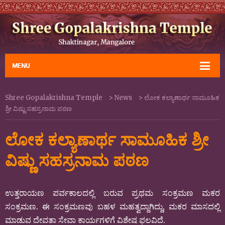
Shree Gopalakrishna Temple
>
News
>
ಲೋಕ ಕಲ್ಯಾಣಾರ್ಥ ಸಾಮೂಹಿಕ
ಶ್ರೀ ವಿಷ್ಣು ಸಹಸ್ರನಾಮ ಪಠಣ
ಲೋಕ ಕಲ್ಯಾಣಾರ್ಥ ಸಾಮೂಹಿಕ ಶ್ರೀ
ವಿಷ್ಣು ಸಹಸ್ರನಾಮ ಪಠಣ
ಉತ್ತರಾಯಣ ಪರ್ವಕಾಲದಲ್ಲಿ ಬರುವ ಪ್ರಥಮ ಸಂಕ್ರಮಣ ಮಕರ
ಸಂಕ್ರಮಣ. ಈ ಸಂಕ್ರಮಣವು ಬಹಳ ಮಹತ್ವದ್ದಾಗಿದ್ದು, ಮಕರ ಮಾಸದಲ್ಲಿ
ಮಾಡುವ ದೇವತಾ ಸೇವಾ ಕಾರ್ಯಗಳಿಗೆ ವಿಶೇಷ ಫಲವಿದೆ.