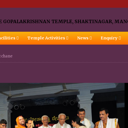
cilities
Temple Activities
News
Enquiry
rchane