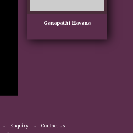
ದು ಹೆಜ್ಜೆ…
Ganapathi Havana
11-08-20
 ಮಂಟಪ’
Enquiry
Contact Us