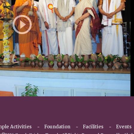
11-08-2020 ರಂದು ನಡೆದ ಶ್ರೀಕೃಷ್ಣ
ಪ್ರಗತಿಯ ಪಥದಲ್ಲಿ ಮತ್ತೊಂ
ಜನ್ಮಾಷ್ಟಮಿ
‘ಪಾರಿಜಾತ ಕಲ್ಯಾಣ
ple Activities
Foundation
Facilities
Events