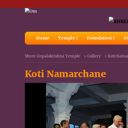
Home
Temple
Foundation
Fa
Shree Gopalakrishna Temple
>
Gallery
>
Koti Nama
Koti Namarchane