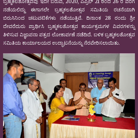
ಬ್ರಹ್ಮಕಲಶೋತ್ಸವವು ಇದೇ ಬರುವ, 2020, ಎಪ್ರಿಲ್ 21 ರಿಂದ 26 ರ ವರೆಗೆ
ನಡೆಯಲಿದ್ದು ಈಗಾಗಲೇ ಬ್ರಹ್ಮಕಲಶೋತ್ಸವ ಸಮಿತಿಯ ರಚನೆಯಾಗಿ
ಬಿರುಸಿನಿಂದ ಚಟುವಟಿಕೆಗಳು ನಡೆಯುತ್ತಿವೆ. ದಿನಾಂಕ 28 ರಂದು ಶ್ರೀ
ದೇವರೆದುರು ಪ್ರಾರ್ಥಿಸಿ ಬ್ರಹ್ಮಕಲಶೋತ್ಸವ ಕಾರ್ಯಕ್ರಮಗಳ ವಿವರಗಳನ್ನು
ತಿಳಿಸುವ ವಿಜ್ಞಾಪನಾ ಪತ್ರದ ಲೋಕಾರ್ಪಣೆ ನಡೆದಿದೆ. ಬಳಿಕ ಬ್ರಹ್ಮಕಲಶೋತ್ಸವ
ಸಮಿತಿಯ ಕಾರ್ಯಾಲಯದ ಉದ್ಘಾಟನೆಯನ್ನು ನೆರವೇರಿಸಲಾಯಿತು.