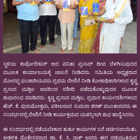
ಸ್ಥಳಿಯ ಕಾರ್ಪೊರೇಟರ್ ಆದ ವನಿತಾ ಪ್ರಸಾದ್ ದೀಪ ಬೆಳಗಿಸುವುದರ
ಮೂಲಕ ಕಾರ್ಯಾಲಯಕ್ಕೆ ಚಾಲನೆ ನೀಡಿದರು. ಸಮಿತಿಯ ಅಧ್ಯಕ್ಷರಾದ
ಮೋನಪ್ಪ ಭಂಡಾರಿಯವರು ಪ್ರಥಮ ದೇಣಿಗೆ ನೀಡಿ ಕೋಶಾಧಿಕಾರಿಗಳಾದ ಕೃಷ್ಣ
ಪ್ರಸಾದ ಮಡ್ತಿಲ ಅವರಿಂದ ರಶೀದಿ ಪಡೆದುಕೊಳ್ಳುವುದರ ಮೂಲಕ
ಶುಭಾರಂಭ ಮಾಡಿದರು. ಕೃಷ್ಣ ಪ್ರಸಾದ ಮಡ್ತಿಲ, ಪ್ರಧಾನ ಕಾರ್ಯದರ್ಶಿಗಳಾದ
ಹೆಚ್. ಕೆ. ಪುರುಷೋತ್ತಮ, ವಕೀಲರಾದ ಸುಮನಾ ಶರಣ್ ಮುಂತಾದವರು ಈ
ಸಂದರ್ಭದಲ್ಲಿ ದೇಣಿಗೆ ನೀಡಿ ಕಾರ್ಯಕ್ರಮದ ಯಶಸ್ಸಿಗಾಗಿ ಶುಭ ಹಾರೈಸಿದರು.
ಈ ಸಂದರ್ಭದಲ್ಲಿ ನಡೆಯಬೇಕಾದ ತುರ್ತು ಕಾರ್ಯಗಳ ಬಗೆ ಚರ್ಚಿಸಲಾಯಿತು.
ಆಡಳಿತ ಮೊಕ್ತೇಸರರಾದ ಡಾ. ಕೆ. ಸಿ. ನಾಕ್ ಅವರು ಈಗ ನಡಯುತ್ತಿರುವ