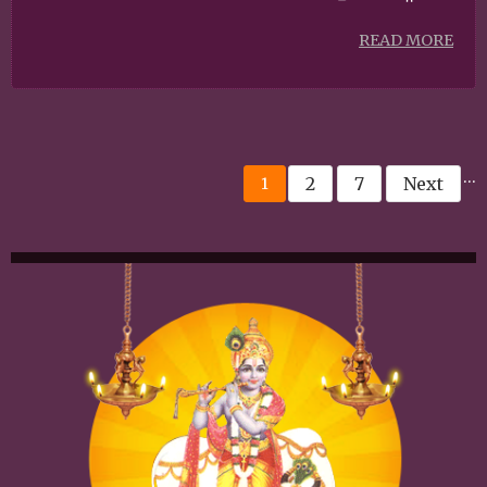
READ MORE
…
2
7
Next
1