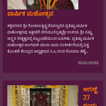
ವಾರ್ಷಿಕ ಮಹೋತ್ಸವ
ಶಕ್ತಿನಗರದ ಶ್ರೀ ಗೋಪಾಲಕೃಷ್ಣ ದೇವಸ್ಥಾನದ ಪ್ರತಿಷ್ಠಾ ವಾರ್ಷಿಕ
ಮಹೋತ್ಸವವು ಇತ್ತೀಚೆಗೆ ವೇ|ಮೂ|ಬ್ರಹ್ಮಶ್ರೀ ಉಳಿಯ ಶ್ರೀ ವಿಷ್ಣು
ಅಸ್ತ್ರರ ನೇತೃತ್ವದಲ್ಲಿ ವಿಜೃಂಭಣೆಯಿಂದ ಜರುಗಿತು. ಪ್ರತಿಷ್ಠಾ ವಾರ್ಷಿಕ
ಮಹೋತ್ಸವ ಅಂಗವಾಗಿ ಭಜನಾ ನಾಮ ಸಂಕೀರ್ತನೆಯಲ್ಲಿ ವಿಶ್ವ
ಕೊಂಕಣಿ ಕೇಂದ್ರದ ಅದ್ಯಕ್ಷರಾದ ಸಿ.ಎ.ನಂದ ಗೋಪಾಲ ಶೆಣೈ...
READ MORE
ಆಗಸ್ಟ್‌
27
ರಂದು