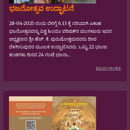
ಭಜನೋತ್ಸವ ಉದ್ಘಾಟನೆ
28-04-2025 ರಂದು ಬೆಳಿಗ್ಗೆ 6.13 ಕ್ಕೆ ಸರಿಯಾಗಿ ಏಕಾಹ
ಭಜನೋತ್ಸವವನ್ನು ವಿಶ್ವ ಹಿಂದೂ ಪರಿಷತ್‌ನ ಮಂಗಳೂರು ಇದರ
ಅಧ್ಯಕ್ಷರಾದ ಶ್ರೀ ಹೆಚ್. ಕೆ. ಪುರುಷೋತ್ತಮರವರು ದೀಪ
ಬೆಳಗಿಸುವುದರ ಮೂಲಕ ಉದ್ಘಾಟಿಸಿದರು. ಒಟ್ಟು 22 ಭಜನಾ
ತಂಡಗಳು ದಿನದ 24 ಗಂಟೆ ಭಜನಾ...
READ MORE