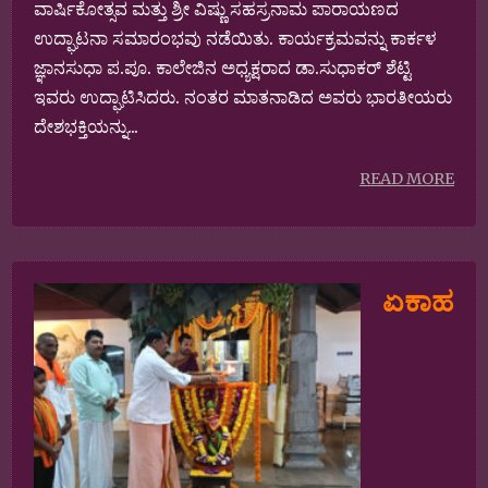
ವಾರ್ಷಿಕೋತ್ಸವ ಮತ್ತು ಶ್ರೀ ವಿಷ್ಣು ಸಹಸ್ರನಾಮ ಪಾರಾಯಣದ
ಉದ್ಘಾಟನಾ ಸಮಾರಂಭವು ನಡೆಯಿತು. ಕಾರ್ಯಕ್ರಮವನ್ನು ಕಾರ್ಕಳ
ಜ್ಞಾನಸುಧಾ ಪ.ಪೂ. ಕಾಲೇಜಿನ ಅಧ್ಯಕ್ಷರಾದ ಡಾ.ಸುಧಾಕರ್ ಶೆಟ್ಟಿ
ಇವರು ಉದ್ಘಾಟಿಸಿದರು. ನಂತರ ಮಾತನಾಡಿದ ಅವರು ಭಾರತೀಯರು
ದೇಶಭಕ್ತಿಯನ್ನು...
READ MORE
ಏಕಾಹ