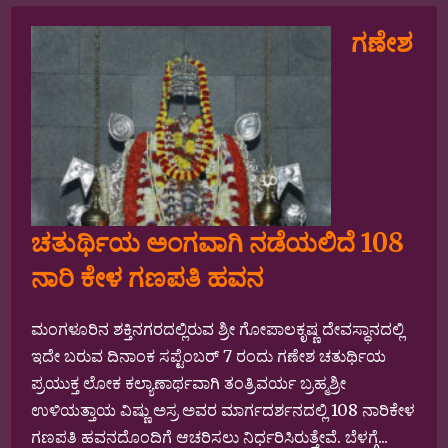
ಗಣೇಶ
ಚತುರ್ಥಿಯ ಅಂಗವಾಗಿ ನಡೆಯಲಿದೆ 108
ನಾರಿ ಕೇಳ ಗಣಪತಿ ಹವನ
ಮಂಗಳೂರಿನ ಶಕ್ತಿನಗರದಲ್ಲಿರುವ ಶ್ರೀ ಗೋಪಾಲಕೃಷ್ಣ ದೇವಸ್ಥಾನದಲ್ಲಿ
ಇದೇ ಬರುವ ದಿನಾಂಕ ಸಪ್ಟೆಂಬರ್ 7 ರಂದು ಗಣೇಶ ಚತುರ್ಥಿಯ
ಪ್ರಯುಕ್ತ ಲೋಕ ಕಲ್ಯಾಣಾರ್ಥವಾಗಿ ತಂತ್ರಿವರ್ಯ ಬ್ರಹ್ಮಶ್ರೀ
ಉಳಿಯತ್ತಾಯ ವಿಷ್ಣು ಅಸ್ರ ಅವರ ಮಾರ್ಗದರ್ಶನದಲ್ಲಿ 108 ನಾರಿಕೇಳ
ಗಣಪತಿ ಹವನದೊಂದಿಗೆ ಆಚರಿಸಲು ನಿರ್ಧರಿಸಿರುತ್ತೇವೆ. ಬೆಳಗ್ಗೆ...