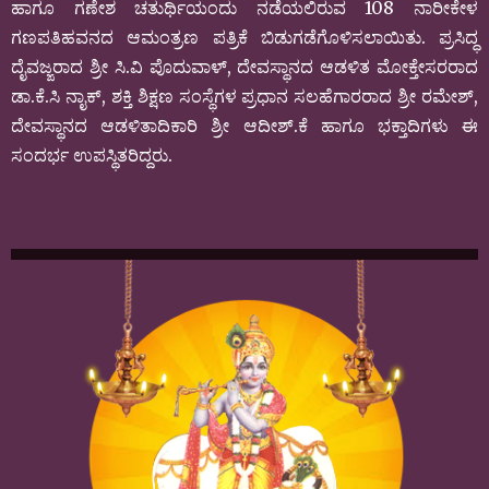
ಹಾಗೂ ಗಣೇಶ ಚತುರ್ಥಿಯಂದು ನಡೆಯಲಿರುವ 108 ನಾರೀಕೇಳ
ಗಣಪತಿಹವನದ ಆಮಂತ್ರಣ ಪತ್ರಿಕೆ ಬಿಡುಗಡೆಗೊಳಿಸಲಾಯಿತು. ಪ್ರಸಿದ್ಧ
ದೈವಜ್ಙರಾದ ಶ್ರೀ ಸಿ.ವಿ ಪೊದುವಾಳ್, ದೇವಸ್ಥಾನದ ಆಡಳಿತ ಮೋಕ್ತೇಸರರಾದ
ಡಾ.ಕೆ.ಸಿ ನಾೖಕ್‌, ಶಕ್ತಿ ಶಿಕ್ಷಣ ಸಂಸ್ಥೆಗಳ ಪ್ರಧಾನ ಸಲಹೆಗಾರರಾದ ಶ್ರೀ ರಮೇಶ್,
ದೇವಸ್ಥಾನದ ಆಡಳಿತಾದಿಕಾರಿ ಶ್ರೀ ಆದೀಶ್.ಕೆ ಹಾಗೂ ಭಕ್ತಾದಿಗಳು ಈ
ಸಂದರ್ಭ ಉಪಸ್ಥಿತರಿದ್ದರು.