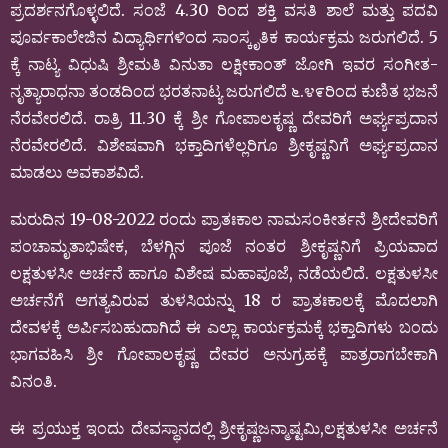
ಪ್ರದರ್ಶನಗೊಳ್ಳಲಿದೆ. ಸಂಜೆ 4.30 ರಿಂದ ಶಕ್ತಿ ವಸತಿ ಶಾಲೆ ಮತ್ತು ಪದವಿ
ಪೂರ್ವಕಾಲೇಜಿನ ವಿದ್ಯಾರ್ಥಿಗಳಿಂದ ಸಾಂಸ್ಕೃತಿಕ ಕಾರ್ಯಕ್ರಮ ಜರುಗಲಿದೆ. 5
ಕ್ಕೆ ನಾಟ್ಯ ವಿಧುಷಿ ಶ್ರೀಮತಿ ವಿನುತಾ ಲಕ್ಷೀಕಾಂತ್ ಜೋಗಿ ಇವರ ಸಂಗೀತ-
ನೃತ್ಯಾರಾಧನಾ ತಂಡದಿಂದ ಭರತನಾಟ್ಯ ಜರುಗಲಿದೆ ೬.೪೯ರಿಂದ ಕುಣಿತ ಭಜನೆ
ನೆರವೇರಲಿದೆ. ರಾತ್ರಿ 11.30 ಕ್ಕೆ ಶ್ರೀ ಗೋಪಾಲಕೃಷ್ಣ ದೇವರಿಗೆ ಅರ್ಘ್ಯಪ್ರದಾನ
ನೆರವೇರಲಿದೆ. ವಿಶೇಷವಾಗಿ ಭಕ್ತಾದಿಗಳೆಲ್ಲರಿಗೂ ಶ್ರೀಕೃಷ್ಣನಿಗೆ ಅರ್ಘ್ಯಪ್ರದಾನ
ಮಾಡಲು ಅವಕಾಶವಿದೆ.
ಮರುದಿನ 19-08-2022 ರಂದು ಪ್ರಾತಃಕಾಲ ನಾಮಸಂಕೀರ್ತನೆ ಶ್ರೀದೇವರಿಗೆ
ಪಂಚಾಮೃತಾಭಿಷೇಕ, ಬೆಳಗ್ಗಿನ ಪೂಜೆ ನಂತರ ಶ್ರೀಕೃಷ್ಣನಿಗೆ ಪ್ರಿಯವಾದ
ಲಕ್ಷತುಳಸೀ ಅರ್ಚನೆ ಹಾಗೂ ವಿಶೇಷ ಮಹಾಪೂಜೆ, ನಡೆಯಲಿದೆ. ಲಕ್ಷತುಳಸೀ
ಅರ್ಚನೆಗೆ ಅಗತ್ಯವಿರುವ ತುಳಸಿಯನ್ನು 18 ರ ಪ್ರಾತಃಕಾಲಕ್ಕೆ ಮೊದಲಾಗಿ
ದೇವಳಕ್ಕೆ ಅರ್ಪಿಸಬಹುದಾಗಿದೆ ಈ ಎಲ್ಲಾ ಕಾರ್ಯಕ್ರಮಕ್ಕೆ ಭಕ್ತಾದಿಗಳು ಬಂದು
ಭಾಗವಹಿಸಿ ಶ್ರೀ ಗೋಪಾಲಕೃಷ್ಣ ದೇವರ ಅನುಗ್ರಹಕ್ಕೆ ಪಾತ್ರರಾಗಬೇಕಾಗಿ
ವಿನಂತಿ.
ಈ ಪ್ರಯುಕ್ತ ಇಂದು ದೇವಸ್ಥಾನದಲ್ಲಿ ಶ್ರೀಕೃಷ್ಣಜನ್ಮಾಷ್ಟಮಿ,ಲಕ್ಷತುಳಸೀ ಅರ್ಚನೆ