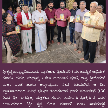
ಶ್ರೀಕೃಷ್ಣ ಜನ್ಮಾಷ್ಟಮಿಯಂದು ಪ್ರಾತಃಕಾಲ ಶ್ರೀದೇವರಿಗೆ ಪಂಚಾಮೃತ ಅಭಿಷೇಕ,
ಗಣಪತಿ ಹವನ, ಮಧ್ಯಾಹ್ನ ವಿಶೇಷ ಅಲಂಕಾರ ಪೂಜೆ, ರಾತ್ರಿ ಶ್ರೀದೇವರಿಗೆ
ಮಹಾ ಪೂಜೆ ಹಾಗೂ ಅರ್ಘ್ಯಪ್ರದಾನ ಸೇವೆ ನಡೆಯಲಿದೆ. ಆ ದಿನ
ಪ್ರಾತಃಕಾಲದಿಂದ ವಿವಿಧ ಭಜನಾ ತಂಡಗಳಿಂದ ನಾಮ ಸಂಕೀರ್ತನೆ 9.30
ರಿಂದ ಶ್ರೀ ನಾಗಬ್ರಹ್ಮ ಯಕ್ಷಕಲಾ ಸಂಘ, ರಾಜೀವನಗರ,ಶಕ್ತಿನಗರ ಇದರ
ಕಲಾವಿದರಿಂದ ’ಶ್ರೀ ಕೃಷ್ಣ ಲೀಲಾ ವರ್ಣವ’ ಎಂಬ ತಾಳಮದ್ದಳೆ